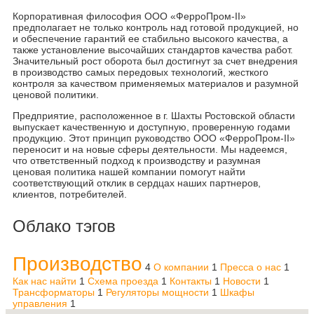
Корпоративная философия ООО «ФерроПром-II»
предполагает не только контроль над готовой продукцией, но
и обеспечение гарантий ее стабильно высокого качества, а
также установление высочайших стандартов качества работ.
Значительный рост оборота был достигнут за счет внедрения
в производство самых передовых технологий, жесткого
контроля за качеством применяемых материалов и разумной
ценовой политики.
Предприятие, расположенное в г. Шахты Ростовской области
выпускает качественную и доступную, проверенную годами
продукцию. Этот принцип руководство ООО «ФерроПром-II»
переносит и на новые сферы деятельности. Мы надеемся,
что ответственный подход к производству и разумная
ценовая политика нашей компании помогут найти
соответствующий отклик в сердцах наших партнеров,
клиентов, потребителей.
Облако тэгов
Производство
4
О компании
1
Пресса о нас
1
Как нас найти
1
Схема проезда
1
Контакты
1
Новости
1
Трансформаторы
1
Регуляторы мощности
1
Шкафы
управления
1